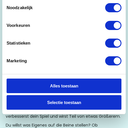
Toestemmingsselectie
Noodzakelijk
Voorkeuren
Statistieken
Marketing
Alles toestaan
CLUB SESSIONS & EVENTS
Jede Woche organisieren wir bei uns
Club Sessions
für
Selectie toestaan
alle Spielstärken. Einzeln oder mit deinem Lieblingspartner
– jeder kann mitspielen. So lernst du neue Leute kennen,
verbesserst dein Spiel und wirst Teil von etwas Größerem.
Du willst was Eigenes auf die Beine stellen? Ob