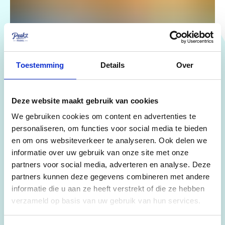
Toestemming
Details
Over
Deze website maakt gebruik van cookies
We gebruiken cookies om content en advertenties te
personaliseren, om functies voor social media te bieden
COMMUNITY & EINFACHHEIT
en om ons websiteverkeer te analyseren. Ook delen we
informatie over uw gebruik van onze site met onze
Was Peakz Padel besonders macht? Der Vibe. Hier ist jeder
partners voor social media, adverteren en analyse. Deze
willkommen – egal ob du gerade erst startest oder schon
zig Matches gespielt hast. Und du spielst nie allein: Unsere
partners kunnen deze gegevens combineren met andere
lokale Padel Community bringt dich mit anderen
informatie die u aan ze heeft verstrekt of die ze hebben
zusammen. In der
WhatsApp-Gruppe
findest du mit
verzameld op basis van uw gebruik van hun services.
einem kurzen Post dein „Magic 4“ für ein spontanes Spiel.