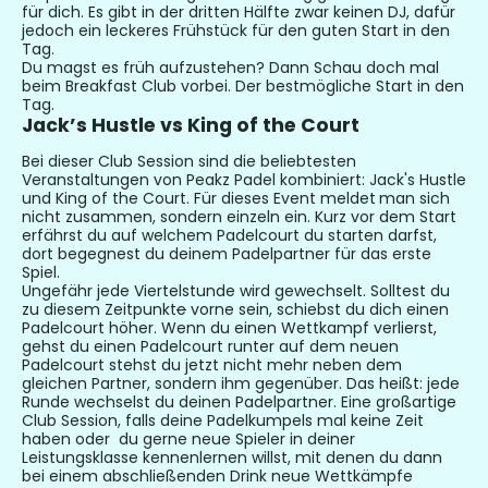
für dich. Es gibt in der dritten Hälfte zwar keinen DJ, dafür
jedoch ein leckeres Frühstück für den guten Start in den
Tag.
Du magst es früh aufzustehen?
Dann Schau doch mal
beim Breakfast Club vorbei.
Der bestmögliche Start
in den
Tag.
Jack’s Hustle vs King of the Court
Bei dieser Club Session sind die beliebtesten
Veranstaltungen von Peakz Padel kombiniert: Jack's Hustle
und King of the Court. Für dieses Event
meldet
man sich
nicht zusammen, sondern einzeln ein.
Kurz vor dem Start
erfährst du auf welchem Padelcourt du starten darfst,
dort begegnest du deinem Padelpartner für das erste
Spiel.
Ungefähr jede Viertelstunde wird gewechselt. Solltest du
zu diesem Zeitpunkt
e
vorne sein, schiebst du dich einen
Padelcourt höher. Wenn du einen Wettkampf verlierst,
gehst du einen Padelcourt
runter auf dem
neuen
Padelcourt stehst du jetzt nicht mehr neben dem
gleichen Partner, sondern ihm gegenüber. Das heißt: jede
Runde wechselst du deinen Padelpartner.
Eine
großartige
Club Session, falls deine Padelkumpels mal keine Zeit
haben oder du gerne neue Spieler in deiner
Leistungsklasse kennenlernen willst, mit denen du dann
bei einem abschließenden Drink neue Wettkämpfe