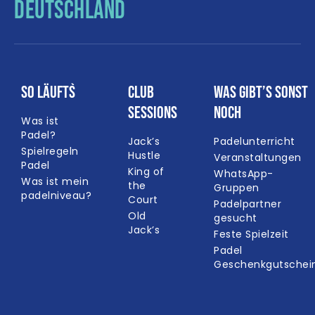
DEUTSCHLAND
So läuft`s
Club
Was gibt’s sonst
Sessions
noch
Was ist
Padel?
Jack’s
Padelunterricht
Spielregeln
Hustle
Veranstaltungen
Padel
King of
WhatsApp-
Was ist mein
the
Gruppen
padelniveau?
Court
Padelpartner
Old
gesucht
Jack’s
Feste Spielzeit
Padel
Geschenkgutschei