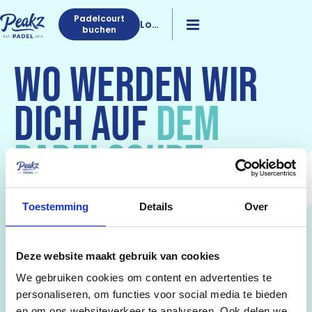
Padelcourt
Log
buchen
in
WO WERDEN WIR
DICH AUF
DEM
PADELCOURT
SEHEN?
Toestemming
Details
Over
Wir wachsen schnell und wollen Padel für jeden in
Deutschland zugänglich machen. Schau regelmäßig
Deze website maakt gebruik van cookies
auf unserer Website nach neuen Standorten und
Entwicklungen!
We gebruiken cookies om content en advertenties te
personaliseren, om functies voor social media te bieden
en om ons websiteverkeer te analyseren. Ook delen we