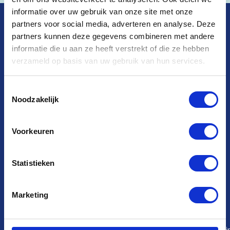
informatie over uw gebruik van onze site met onze
PEAKZ PADEL
partners voor social media, adverteren en analyse. Deze
DER PADELPIONIER IN
partners kunnen deze gegevens combineren met andere
DEUTSCHLAND
informatie die u aan ze heeft verstrekt of die ze hebben
verzameld op basis van uw gebruik van hun services.
Toestemmingsselectie
Noodzakelijk
So läuft`s
Club
Was gibt’s sonst
Sessions
noch
Was ist
Voorkeuren
Padel?
Jack’s
Padelunterricht
Spielregeln
Hustle
Veranstaltungen
Padel
King of
Statistieken
WhatsApp-
Was ist mein
the
Gruppen
padelniveau?
Court
Padelpartner
Old
Marketing
gesucht
Jack’s
Feste Spielzeit
Padel