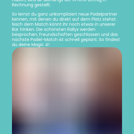
Rechnung gestellt.
So lernst du ganz unkompliziert neue Padelpartner
kennen, mit denen du direkt auf dem Platz stehst.
Nach dem Match könnt ihr noch etwas in unserer
Bar trinken. Die schönsten Rallys werden
besprochen, Freundschaften geschlossen und das
nächste Padel-Match ist schnell geplant. So findest
du deine Magic 4!