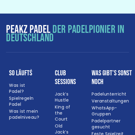
PEAKZ PADEL
DER PADELPIONIER IN
DEUTSCHLAND
So läuft`s
Club
Was gibt’s sonst
Sessions
noch
Was ist
Padel?
Jack’s
Padelunterricht
Spielregeln
Hustle
Veranstaltungen
Padel
King of
WhatsApp-
Was ist mein
the
Gruppen
padelniveau?
Court
Padelpartner
Old
gesucht
Jack’s
Feste Spielzeit